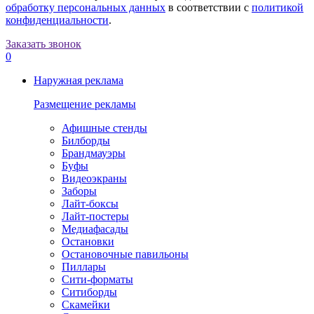
обработку персональных данных
в соответствии с
политикой
конфиденциальности
.
Заказать звонок
0
Наружная реклама
Размещение рекламы
Афишные стенды
Билборды
Брандмауэры
Буфы
Видеоэкраны
Заборы
Лайт-боксы
Лайт-постеры
Медиафасады
Остановки
Остановочные павильоны
Пиллары
Сити-форматы
Ситиборды
Скамейки