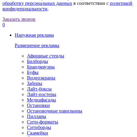
обработку персональных данных
в соответствии с
политикой
конфиденциальности
.
Заказать звонок
0
Наружная реклама
Размещение рекламы
Афишные стенды
Билборды
Брандмауэры
Буфы
Видеоэкраны
Заборы
Лайт-боксы
Лайт-постеры
Медиафасады
Остановки
Остановочные павильоны
Пиллары
Сити-форматы
Ситиборды
Скамейки