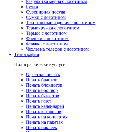
Разработка мерча с логотипом
Ручки
Сувенирная посуда
Сумки с логотипом
Текстильные изделия с логотипом
Термокружка с логотипом
Термос с логотипом
Флешки с логотипом
Фляжка с логотипом
Чехлы на телефон с логотипом
Типография
Полиграфические услуги
Офсетная печать
Печать бланков
Печать блокнотов
Печать брошюр
Печать буклетов
Печать газет
Печать календарей
Печать каталогов
Печать на конвертах
Печать на пакетах
Печать наклеек