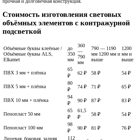
прочная и долговечная конструкция.
Стоимость изготовления световых
объёмных элементов с контражурной
подсветкой
360
Объёмные буквы клеёные /
до
790 — 1190
1200
—
Объёмные буквы ALS,
350
мм 1200 мм и
мм и
790
Elkamet
мм
выше
выше
мм
65
ПВХ 3 мм + плёнка
62 ₽
58 ₽
54 ₽
₽
80
ПВХ 5 мм + плёнка
74 ₽
71 ₽
65 ₽
₽
94
ПВХ 10 мм + плёнка
90 ₽
87 ₽
83 ₽
₽
65
61,5
Пенопласт 50 мм
58 ₽
54 ₽
₽
₽
98
Пенопласт 100 мм
90 ₽
81 ₽
76 ₽
₽
112
Лицевая, боковая, задняя