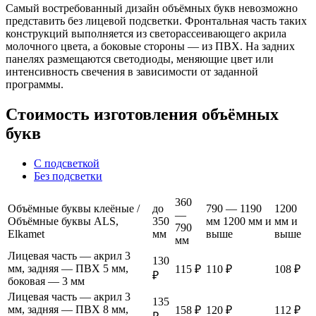
Самый востребованный дизайн объёмных букв невозможно
представить без лицевой подсветки. Фронтальная часть таких
конструкций выполняется из светорассеивающего акрила
молочного цвета, а боковые стороны — из ПВХ. На задних
панелях размещаются светодиоды, меняющие цвет или
интенсивность свечения в зависимости от заданной
программы.
Стоимость изготовления объёмных
букв
С подсветкой
Без подсветки
360
Объёмные буквы клеёные /
до
790 — 1190
1200
—
Объёмные буквы ALS,
350
мм 1200 мм и
мм и
790
Elkamet
мм
выше
выше
мм
Лицевая часть — акрил 3
130
мм, задняя — ПВХ 5 мм,
115 ₽
110 ₽
108 ₽
₽
боковая — 3 мм
Лицевая часть — акрил 3
135
мм, задняя — ПВХ 8 мм,
158 ₽
120 ₽
112 ₽