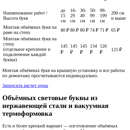
до
16-
30-
50-
99-
Наименование работ /
200 см
15
29
49
99
199
Высота букв
и выше
см
см
см
см
см
Монтаж объёмных букв на
80 ₽
80 ₽
80 ₽
74 ₽
71 ₽
65 ₽
раме на стену
Монтаж объёмных букв на
стену
145
145
145
134
126
(отдельное крепление и
121 ₽
₽
₽
₽
₽
₽
подключение каждой
буквы)
Монтаж объёмных букв на крышную установку и все работы
по демонтажу просчитываются индивидуально.
Запросить расчет цены
Объёмных световые буквы из
нержавеющей стали и вакуумная
термоформовка
Есть и более крепкий вариант — изготовление объёмных