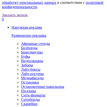
обработку персональных данных
в соответствии с
политикой
конфиденциальности
.
Заказать звонок
0
Наружная реклама
Размещение рекламы
Афишные стенды
Билборды
Брандмауэры
Буфы
Видеоэкраны
Заборы
Лайт-боксы
Лайт-постеры
Медиафасады
Остановки
Остановочные павильоны
Пиллары
Сити-форматы
Ситиборды
Скамейки