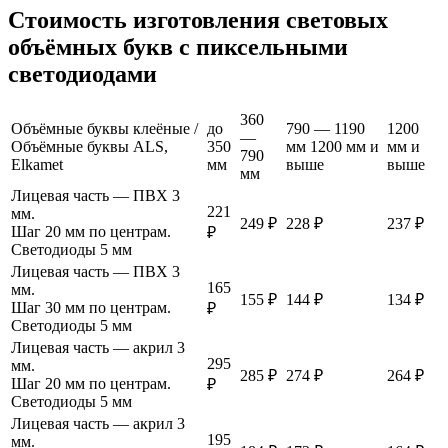
Стоимость изготовления световых
объёмных букв с пиксельными
светодиодами
360
Объёмные буквы клеёные /
до
790 — 1190
1200
—
Объёмные буквы ALS,
350
мм 1200 мм и
мм и
790
Elkamet
мм
выше
выше
мм
Лицевая часть — ПВХ 3
221
мм.
249 ₽
228 ₽
237 ₽
Шаг 20 мм по центрам.
₽
Светодиоды 5 мм
Лицевая часть — ПВХ 3
165
мм.
155 ₽
144 ₽
134 ₽
Шаг 30 мм по центрам.
₽
Светодиоды 5 мм
Лицевая часть — акрил 3
295
мм.
285 ₽
274 ₽
264 ₽
Шаг 20 мм по центрам.
₽
Светодиоды 5 мм
Лицевая часть — акрил 3
195
мм.