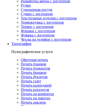
Разработка мерча с логотипом
Ручки
Сувенирная посуда
Сумки с логотипом
Текстильные изделия с логотипом
Термокружка с логотипом
Термос с логотипом
Флешки с логотипом
Фляжка с логотипом
Чехлы на телефон с логотипом
Типография
Полиграфические услуги
Офсетная печать
Печать бланков
Печать блокнотов
Печать брошюр
Печать буклетов
Печать газет
Печать календарей
Печать каталогов
Печать на конвертах
Печать на пакетах
Печать наклеек