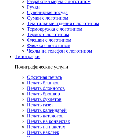
Разработка мерча с логотипом
Ручки
Сувенирная посуда
Сумки с логотипом
Текстильные изделия с логотипом
Термокружка с логотипом
Термос с логотипом
Флешки с логотипом
Фляжка с логотипом
Чехлы на телефон с логотипом
Типография
Полиграфические услуги
Офсетная печать
Печать бланков
Печать блокнотов
Печать брошюр
Печать буклетов
Печать газет
Печать календарей
Печать каталогов
Печать на конвертах
Печать на пакетах
Печать наклеек