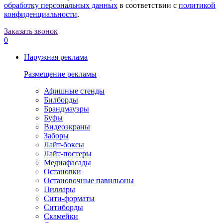
обработку персональных данных
в соответствии с
политикой
конфиденциальности
.
Заказать звонок
0
Наружная реклама
Размещение рекламы
Афишные стенды
Билборды
Брандмауэры
Буфы
Видеоэкраны
Заборы
Лайт-боксы
Лайт-постеры
Медиафасады
Остановки
Остановочные павильоны
Пиллары
Сити-форматы
Ситиборды
Скамейки