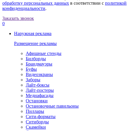
обработку персональных данных
в соответствии с
политикой
конфиденциальности
.
Заказать звонок
0
Наружная реклама
Размещение рекламы
Афишные стенды
Билборды
Брандмауэры
Буфы
Видеоэкраны
Заборы
Лайт-боксы
Лайт-постеры
Медиафасады
Остановки
Остановочные павильоны
Пиллары
Сити-форматы
Ситиборды
Скамейки