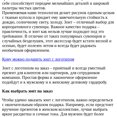
себе способствует передаче мельчайших деталей и широкой
палитры чистых цветов.
Применяемая нами технология делает рисунок единым целым
с тканью купола и придает ему замечательную стойкость к
дождю, солнечному свету, холоду. Зонт – отличный выбор для
корпоративного сувенира. Важное качество подарка –
практичность, и зонт как нельзя лучше подходит под это
требование. В отличие от таких популярных сувениров и
случайных безделушек, этот аксессуар будет кстати весной и
осенью, будет полезен летом и всегда будет радовать
необычным оформлением.
Кому можно подарить зонт с логотипом
Зонт с логотипом на заказ – приятный и всегда уместный
презент для клиентов или партнеров, для сотрудников
компании. Простая форма и лаконичное оформление
подойдут и к мужскому и к женскому деловому гардеробу.
Как выбрать зонт на заказ
Чтобы удачно заказать зонт с логотипом, важно определиться
с окончательным образом подарка. Например, если предстоит
вручение презентов в женском коллективе, лучше выбрать
яркие расцветки и сочные тона. Для мужчин будет более