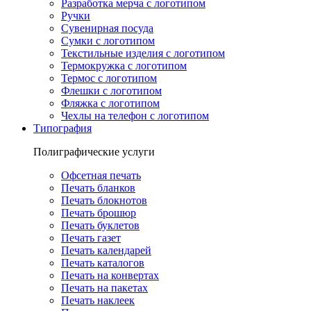
Разработка мерча с логотипом
Ручки
Сувенирная посуда
Сумки с логотипом
Текстильные изделия с логотипом
Термокружка с логотипом
Термос с логотипом
Флешки с логотипом
Фляжка с логотипом
Чехлы на телефон с логотипом
Типография
Полиграфические услуги
Офсетная печать
Печать бланков
Печать блокнотов
Печать брошюр
Печать буклетов
Печать газет
Печать календарей
Печать каталогов
Печать на конвертах
Печать на пакетах
Печать наклеек